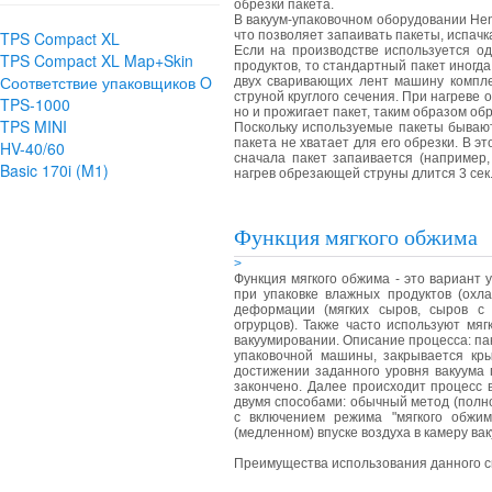
обрезки пакета.
В вакуум-упаковочном оборудовании Hen
TPS Compact XL
что позволяет запаивать пакеты, испач
Если на производстве используется од
TPS Compact XL Map+Skin
продуктов, то стандартный пакет иногд
Соответствие упаковщиков O
двух сваривающих лент машину компл
струной круглого сечения. При нагреве о
TPS-1000
но и прожигает пакет, таким образом об
TPS MINI
Поскольку используемые пакеты бывают
пакета не хватает для его обрезки. В э
HV-40/60
сначала пакет запаивается (например,
Basic 170i (M1)
нагрев обрезающей струны длится 3 сек.
Функция мягкого обжима
>
Функция мягкого обжима - это вариант 
при упаковке влажных продуктов (охл
деформации (мягких сыров, сыров с
огрурцов). Также часто используют м
вакуумировании. Описание процесса: пак
упаковочной машины, закрывается кры
достижении заданного уровня вакуума 
закончено. Далее происходит процесс 
двумя способами: обычный метод (полно
с включением режима "мягкого обжим
(медленном) впуске воздуха в камеру ва
Преимущества использования данного с