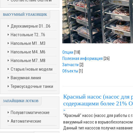
Соответствие old/new
ВАКУУМНЫЙ УПАКОВЩИК
Двухкамерные D1...D6
Настольные T2...T6
Напольные M1...M3
Напольные M4...M6
Опции
[18]
Полезная информация
[26]
Напольные M7...M8
Запчасти
[2]
Старые/новые модели
Объекты
[1]
Вакуумная линия
Термоусадочные танки
Красный насос (насос для 
ЗАПАЙЩИКИ ЛОТКОВ
содержащими более 21% О
>
Полуавтоматические
"Красный" насос (насос для работы с
Автоматические
вакуумный насос в взрывобезопасном
Данный тип насосов получил название 