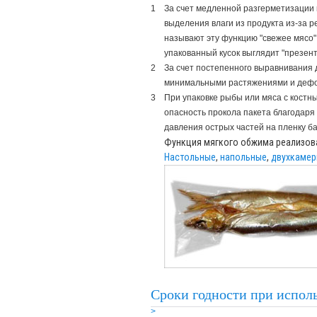
1
За счет медленной разгерметизации 
выделения влаги из продукта из-за 
называют эту функцию "свежее мясо" и
упакованный кусок выглядит "презент
2
За счет постепенного выравнивания 
минимальными растяжениями и деф
3
При упаковке рыбы или мяса с костн
опасность прокола пакета благодар
давления острых частей на пленку ба
Функция мягкого обжима реализова
Настольные
,
напольные
,
двухкаме
Сроки годности при испол
>