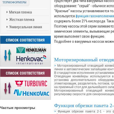
существует два типа вакуумных насос
ТЕРМОФОРМЕРЫ
оборудование: "серый" - обычное испо
"Красные" насосы устанавливаются то
Мягкая пленка
используется
функция газонаполнения
Жесткая пленка
содержать более 21% кислорода. Така
Поэтому насосы этой серии заливаютс
Универсальная линия
химические элементы, вызывающие ре
время выполняет свою функцию.
Подробнее о вакуумных насосах можн
Моторизированный отводя
>
Моторизированный отводящий конвей
линии и автоматические запайщики конт
В стандартном исполнении устанавливае
Отводящие конвейеры используются в
установка дополнительного оборудов
этикетировщик, разделитель потоков, г
на приемный стол для дальнейшего скл
Моторизированный отводящий конве
регулировку скорости для синхронизац
Функция обрезки пакета 2
Частые просмотры
>
Функция обрезки пакета 2-1 - это 