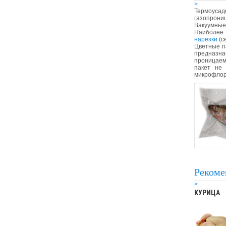
>
Термоусад
газопрони
Вакуумные
Наиболее 
нарезки
(с
Цветные п
предназн
проницаем
пакет не 
микрофлор
Рекоме
>
КУРИЦА