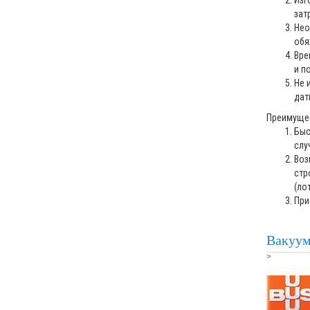
Изг
зат
Нео
обя
Вре
и п
Не 
дат
Преимущес
Быс
слу
Воз
стр
(лот
При
Вакуум
>