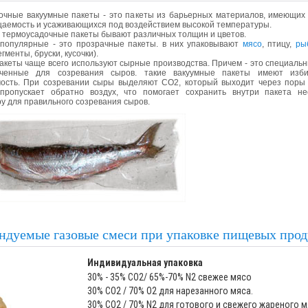
очные вакуумные пакеты - это пакеты из барьерных материалов, имеющих
цаемость и усаживающихся под воздействием высокой температуры.
 термоусадочные пакеты бывают различных толщин и цветов.
популярные - это прозрачные пакеты. в них упаковывают
мясо
, птицу,
ры
егменты, бруски, кусочки).
акеты чаще всего используют сырные производства. Причем - это специальн
аченные для созревания сыров. такие вакуумные пакеты имеют изби
ость. При созревании сыры выделяют CO2, который выходит через поры 
пропускает обратно воздух, что помогает сохранить внутри пакета н
у для правильного созревания сыров.
ндуемые газовые смеси при упаковке пищевых прод
Индивидуальная упаковка
30% - 35% CO2/ 65%-70% N2 свежее мясо
30% CO2 / 70% O2 для нарезанного мяса.
30% CO2 / 70% N2 для готового и свежего жареного м