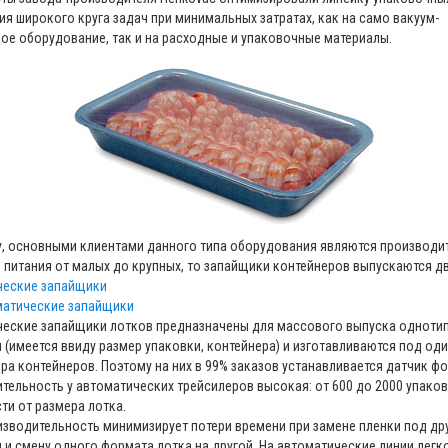
ия широкого круга задач при минимальных затратах, как на само вакуум-
ое оборудование, так и на расходные и упаковочные материалы.
, основными клиентами данного типа оборудования являются производи
 питания от малых до крупных, то запайщики контейнеров выпускаются дв
ческие запайщики
матические запайщики
еские запайщики лотков предназначены для массового выпуска одноти
 (имеется ввиду размер упаковки, контейнера) и изготавливаются под оди
ра контейнеров. Поэтому на них в 99% заказов устанавливается датчик ф
тельность у автоматических трейсилеров высокая: от 600 до 2000 упаков
ти от размера лотка.
изводительность минимизирует потери времени при замене пленки под др
 и смену одного формата лотка на другой. На автоматические линии легк