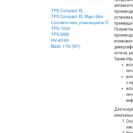
аппликато
TPS Compact XL
производи
TPS Compact XL Map+Skin
установк
Соответствие упаковщиков O
преимуще
TPS-1000
Полуавтом
TPS MINI
производс
HV-40/60
возможнос
Basic 170i (M1)
диверсифи
лотков, р
Таким обра
исп
печ
исп
с н
исп
печ
инф
Для полуа
изначальн
Ско
зак