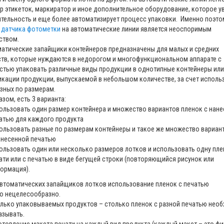
р этикеток, маркиратор и иное дополнительное оборудование, которое у
тельность и еще более автоматизирует процесс упаковки. Именно поэто
а
датчика фотометки
на автоматические линии является неоспоримым
ством.
атические запайщики контейнеров предназначены для малых и средних
тв, которые нуждаются в недорогом и многофункциональном аппарате с
тью упаковать различные виды продукции в однотипные контейнеры или
кации продукции, выпускаемой в небольшом количестве, за счет исполь
азных по размерам.
зом, есть 3 варианта:
ользовать один размер контейнера и множество вариантов пленок с нан
атью для каждого продукта
ользовать разные по размерам контейнеры и такое же множество вариан
анесенной печатью
ользовать один или несколько размеров лотков и использовать одну пле
ати или с печатью в виде бегущей строки (повторяющийся рисунок или
ормация).
втоматических запайщиков лотков использование пленок с печатью
о нецелесообразно.
лько упаковываемых продуктов – столько пленок с разной печатью нео
азывать.