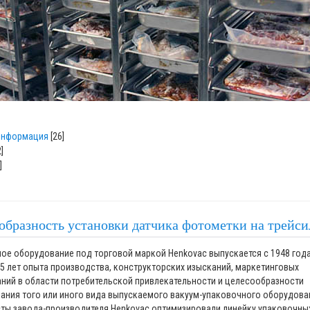
информация
[26]
2]
]
образность установки датчика фотометки на трейси
ое оборудование под торговой маркой Henkovac выпускается с 1948 года
5 лет опыта производства, конструкторских изысканий, маркетинговых
ний в области потребительской привлекательности и целесообразности
ания того или иного вида выпускаемого вакуум-упаковочного оборудова
ты завода-производителя Henkovac оптимизировали линейку упаковочны