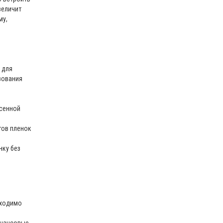
величит
му,
 для
зования
есенной
тов пленок
нку без
бходимо