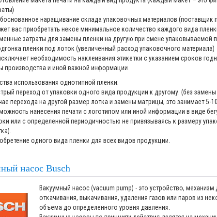
отовление макета печати на каждый вид продукта (каждый макет – это ф
раты)
боснованное наращивание склада упаковочных материалов (поставщик 
жет вас приобретать некое минимальное количество каждого вида пленк
менные затраты для замены пленки на другую при смене упаковываемой 
одгонка пленки под лоток (увеличенный расход упаковочного материала)
исключает необходимость наклеивания этикетки с указанием сроков годн
ы производства и иной важной информации.
тва использования однотипной пленки:
трый переход от упаковки одного вида продукции к другому. (без замены 
чае перехода на другой размер лотка и замены матрицы, это занимает 5-10
можность нанесения печати с логотипом или иной информации в виде бе
оки или с определенной периодичностью не привязываясь к размеру упа
ка).
обретение одного вида пленки для всех видов продукции.
ный насос Busch
Вакуумный насос (vacuum pump) - это устройство, механизм 
откачивания, выкачивания, удаления газов или паров из нек
объема до определенного уровня давления.