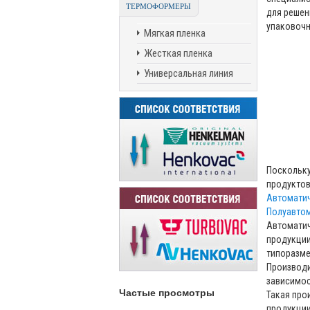
ТЕРМОФОРМЕРЫ
для решен
упаковочн
Мягкая пленка
Жесткая пленка
Универсальная линия
Поскольку
продуктов
Автомати
Полуавто
Автоматич
продукции
типоразме
Производи
зависимос
Частые просмотры
Такая про
продукции