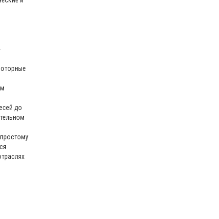
ческие и
-
роторные
ом
есей до
ительном
 простому
ся
отраслях