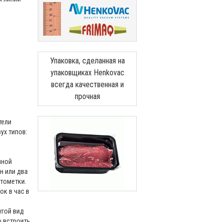
Упаковка, сделанная на
упаковщиках Henkovac
всегда качественная и
прочная
тели
ух типов:
пной
н или два
отометки.
ок в час в
угой вид
о встроить