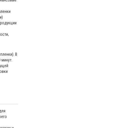
инансовые
пленки
и)
продукции
ости,
пленки). В
 минут.
гущей
ковки
для
оего