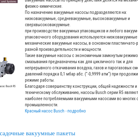
Вакуумные насосы по принципу действия делятся на механи
физико-химические.
По назначению вакуумные насосы подразделяются на:
низковакуумные, средневакуумные, высоковакуумные и
сверхвысоковакуумные.
при производстве вакуумных упаковщиков и любого вакуум
упаковочного оборудования используются низковакуумные
механические вакуумные насосы, в основном пластинчато-
разной производительности и мощности.
Такие вакуумные насосы с экономичным замкнутым режим
смазывания предназначены как для цикличного так и для
непрерывного откачивания воздуха, газов и парогазовых см
давлений порядка 0,1 мбар абс. ("-0,9999 атм") при продолж
режиме работы.
Благодаря совершенству конструкции, общей надежности и
сос Busch R5
техническому обслуживанию, насосы Busch серии R5 являют
наиболее потребляемыми вакуумными насосами во многих 
промышленности.
Красный насос Busch - подробно
садочные вакуумные пакеты