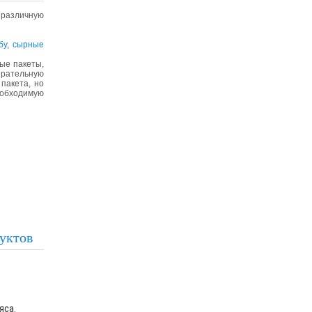
 различную
бу
,
сырные
ые пакеты,
рательную
пакета, но
еобходимую
уктов
яса.