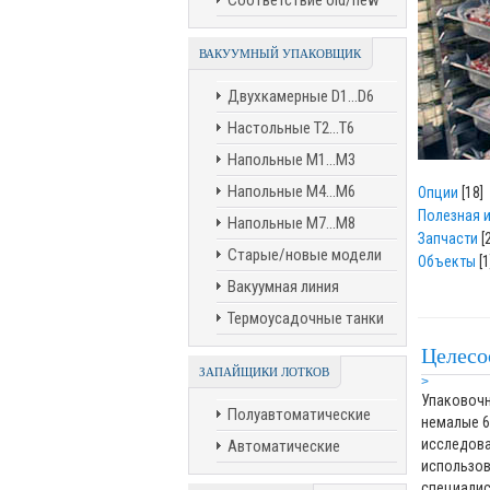
Соответствие old/new
ВАКУУМНЫЙ УПАКОВЩИК
Двухкамерные D1...D6
Настольные T2...T6
Напольные M1...M3
Напольные M4...M6
Опции
[18]
Полезная 
Напольные M7...M8
Запчасти
[
Старые/новые модели
Объекты
[1
Вакуумная линия
Термоусадочные танки
Целесо
ЗАПАЙЩИКИ ЛОТКОВ
>
Упаковочн
Полуавтоматические
немалые 6
исследова
Автоматические
использов
специалис