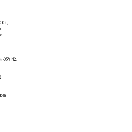
 O2 ,
в
ую
% -35% N2.
2
ожна