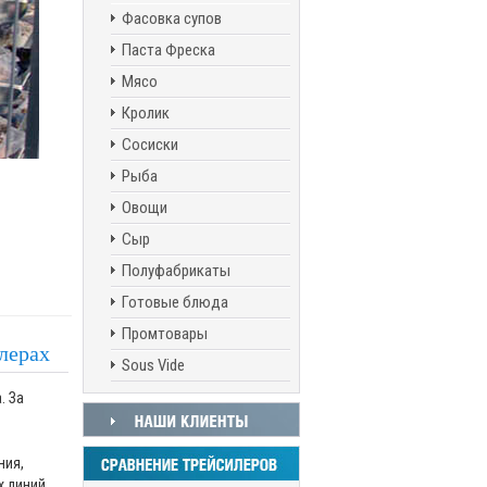
Фасовка супов
Паста Фреска
Мясо
Кролик
Сосиски
Рыба
Овощи
Сыр
Полуфабрикаты
Готовые блюда
Промтовары
лерах
Sous Vide
. За
ния,
х линий